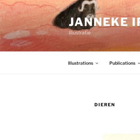
Ga
naar
JANNEKE 
de
inhoud
Illustratie
Illustrations
Publications
DIEREN