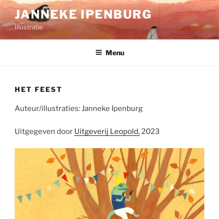
Ga
JANNEKE IPENBURG
naar
Illustratie
de
inhoud
Menu
HET FEEST
Auteur/illustraties: Janneke Ipenburg
Uitgegeven door
Uitgeverij Leopold,
2023