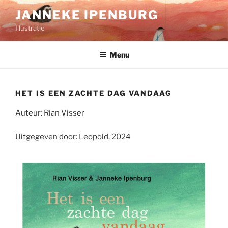
Ga
JANNEKE IPENBURG
naar
Illustratie
de
inhoud
Menu
HET IS EEN ZACHTE DAG VANDAAG
Auteur: Rian Visser
Uitgegeven door: Leopold, 2024