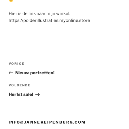
Hier is de link naar mijn winkel:
https://polderillustraties.myonline.store
Bericht
Vorig
VORIGE
navigatie
bericht
Nieuw: portretten!
Volgend
VOLGENDE
bericht
Herfst sale!
INFO@JANNEKEIPENBURG.COM