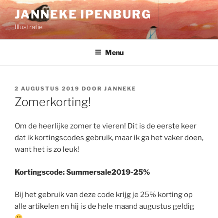
Ga
JANNEKE IPENBURG
naar
Illustratie
de
inhoud
Menu
GEPLAATST
2 AUGUSTUS 2019
DOOR
JANNEKE
OP
Zomerkorting!
Om de heerlijke zomer te vieren! Dit is de eerste keer
dat ik kortingscodes gebruik, maar ik ga het vaker doen,
want het is zo leuk!
Kortingscode: Summersale2019-25%
Bij het gebruik van deze code krijg je 25% korting op
alle artikelen en hij is de hele maand augustus geldig