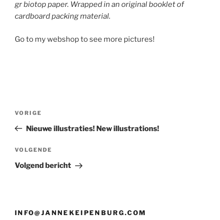
gr biotop paper. Wrapped in an original booklet of
cardboard packing material.
Go to my webshop to see more pictures!
Bericht
Vorig
VORIGE
navigatie
bericht
Nieuwe illustraties! New illustrations!
Volgend
VOLGENDE
bericht
Volgend bericht
INFO@JANNEKEIPENBURG.COM