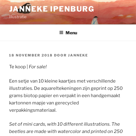
Ga
JANNEKE IPENBURG
naar
Illustratie
de
inhoud
Menu
GEPLAATST
18 NOVEMBER 2018
DOOR
JANNEKE
OP
Te koop |
For sale!
Een setje van 10 kleine kaartjes met verschillende
illustraties. De aquareltekeningen zijn geprint op 250
grams biotop papier en verpakt in een handgemaakt
kartonnen mapje van gerecycled
verpakkingsmateriaal.
Set of mini cards, with 10 different illustrations. The
beetles are made with watercolor and printed on 250