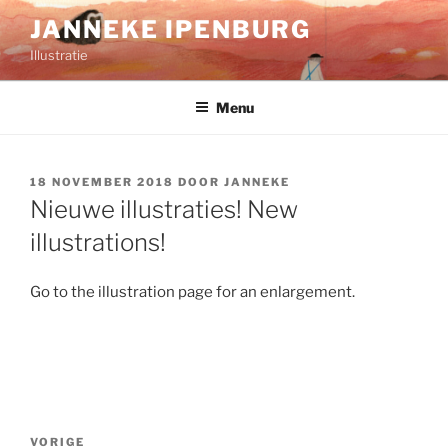
Ga
JANNEKE IPENBURG
naar
Illustratie
de
inhoud
Menu
GEPLAATST
18 NOVEMBER 2018
DOOR
JANNEKE
OP
Nieuwe illustraties! New
illustrations!
Go to the illustration page for an enlargement.
Bericht
Vorig
VORIGE